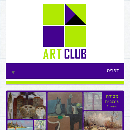
תפריט
▼
▼
▼
▼