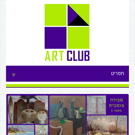
תפריט
▼
▼
▼
▼