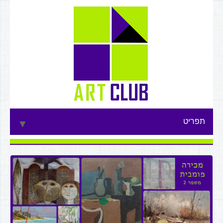
תפריט
▼
▼
▼
▼