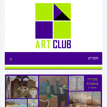
תפריט
▼
▼
▼
▼