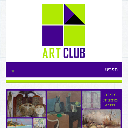
תפריט
▼
▼
▼
▼