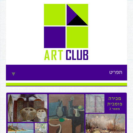
תפריט
▼
▼
▼
▼