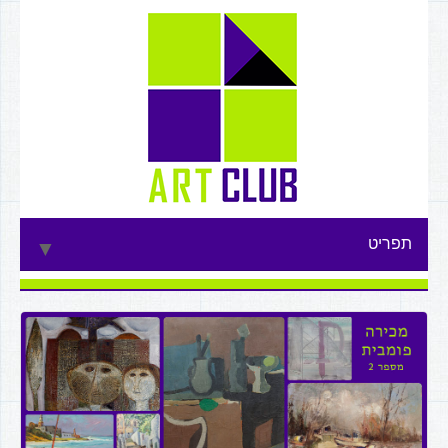
תפריט
▼
▼
▼
▼