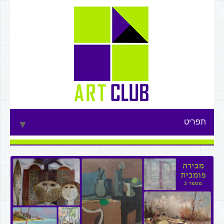
תפריט
▼
▼
▼
▼