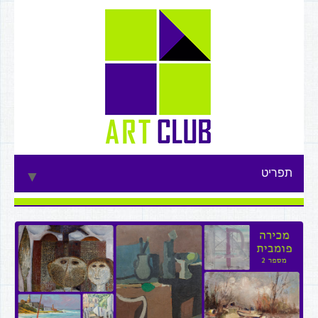
תפריט
▼
▼
▼
▼