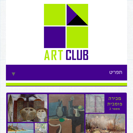
תפריט
▼
▼
▼
▼