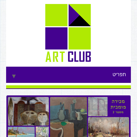
תפריט
▼
▼
▼
▼