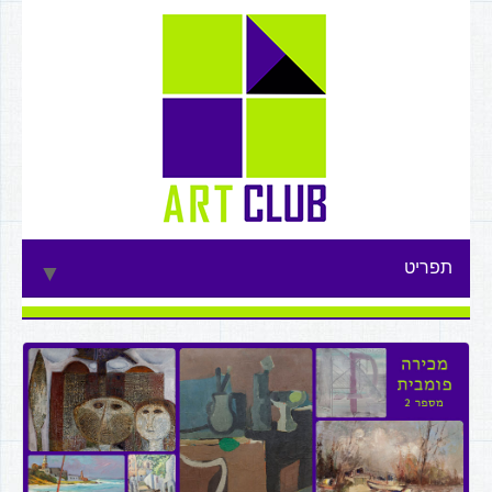
תפריט
▼
▼
▼
▼