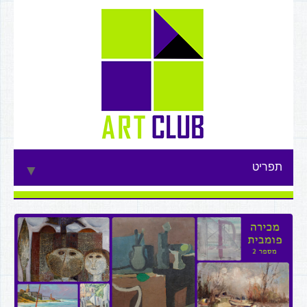
תפריט
▼
▼
▼
▼