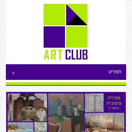
תפריט
▼
▼
▼
▼