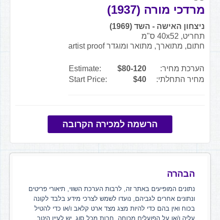
מרדכי מורה (1937)
ניצחון האישה - השד (1969)
תחריט, 40x52 ס"מ
חתום, מתוארך, מתואר ומוגדר artist proof
הערכת מחיר:
$80-120
Estimate:
מחיר התחלתי:
$40
Start Price:
הרשמה למכירה הקרובה
הבהרה
נתונים המופיעים באתר זה, לרבות הערכת השווי, תיאורי פריטים
ונתונים אחרים לגביהם, נועדו לשמש לצרכי מידע בלבד לקונה
בכוח ואין בהם כדי להיות מצג מצד ארט קלאב ו/או כדי להטיל
עליה ו/או על הפועלים מכוחה, חבות מכל סוג. יש לעיין היטב