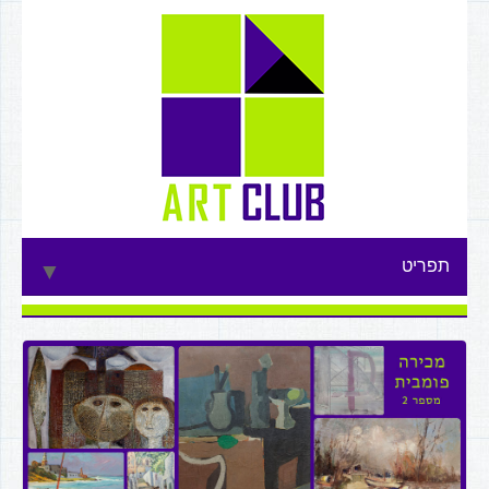
תפריט
▼
▼
▼
▼