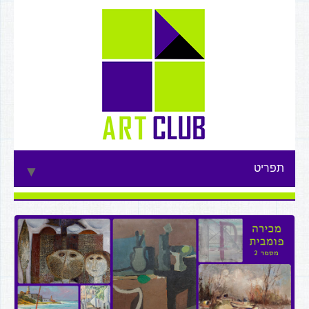
תפריט
▼
▼
▼
▼