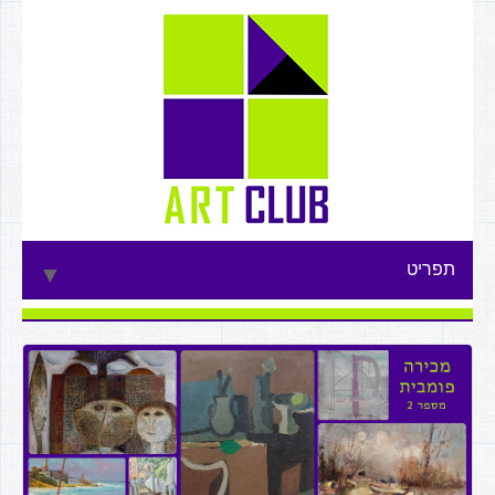
תפריט
▼
▼
▼
▼