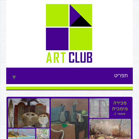
תפריט
▼
▼
▼
▼