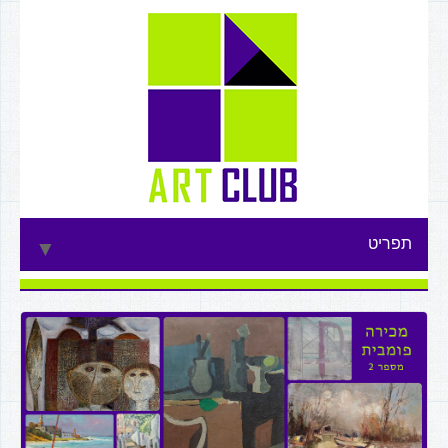
תפריט
▼
▼
▼
▼