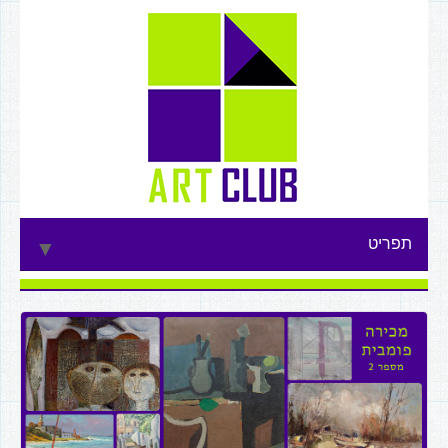
תפריט
▼
▼
▼
▼