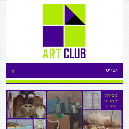
תפריט
▼
▼
▼
▼