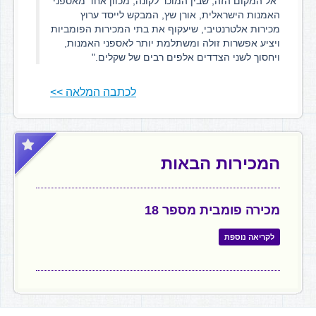
"אל המקום הזה, שבין המוכר לקונה, מכוון אחד מאספני
האמנות הישראלית, אורן שץ, המבקש לייסד ערוץ
מכירות אלטרנטיבי, שיעקוף את בתי המכירות הפומביות
ויציע אפשרות זולה ומשתלמת יותר לאספני האמנות,
ויחסוך לשני הצדדים אלפים רבים של שקלים."
לכתבה המלאה >>
המכירות הבאות
מכירה פומבית מספר 18
לקריאה נוספת