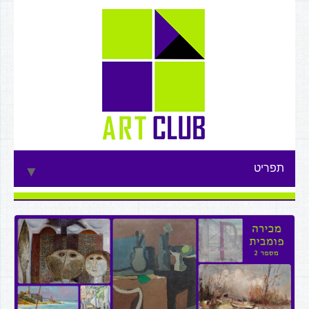
תפריט
▼
▼
▼
▼