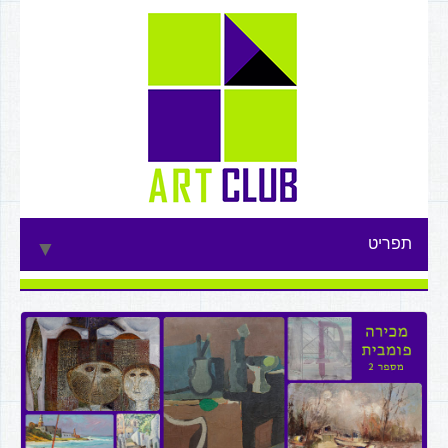
תפריט
▼
▼
▼
▼