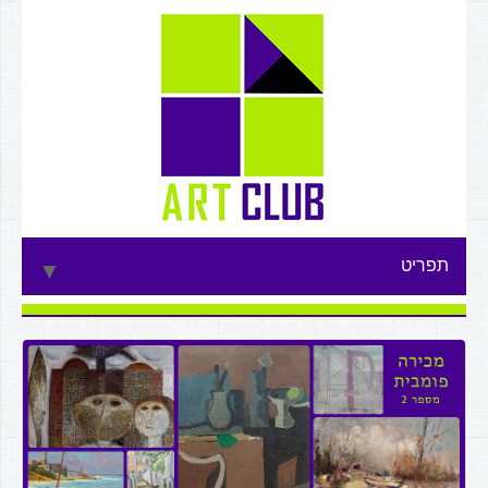
תפריט
▼
▼
▼
▼