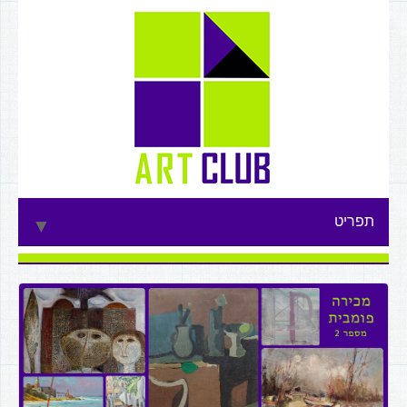
תפריט
▼
▼
▼
▼