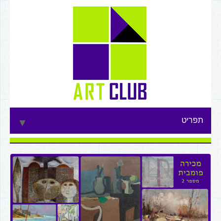
תפריט
▼
▼
▼
▼