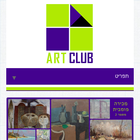
תפריט
▼
▼
▼
▼