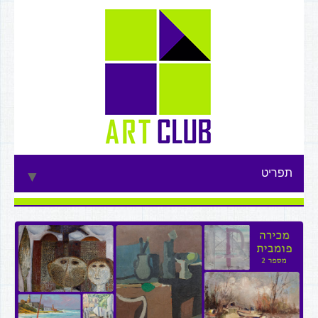
תפריט
▼
▼
▼
▼