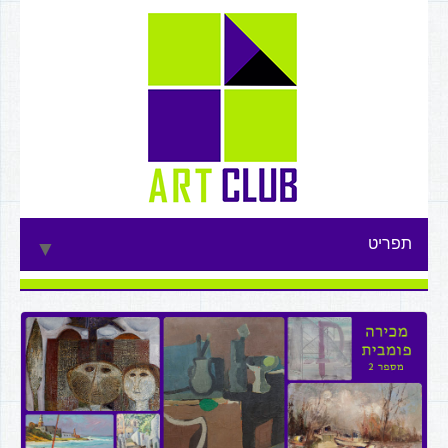
תפריט
▼
▼
▼
▼