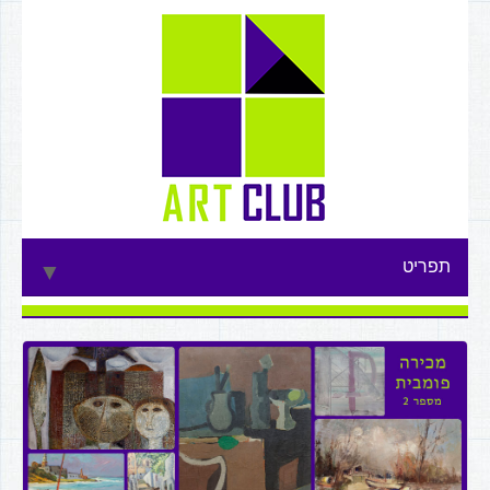
תפריט
▼
▼
▼
▼