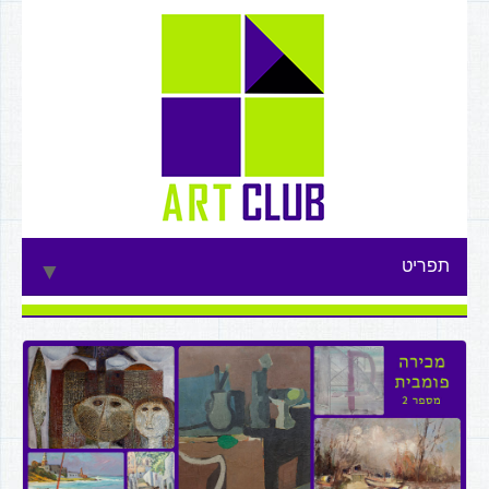
תפריט
▼
▼
▼
▼