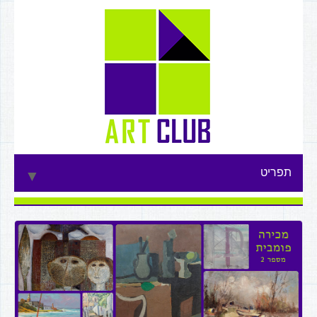
תפריט
▼
▼
▼
▼