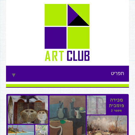
תפריט
▼
▼
▼
▼