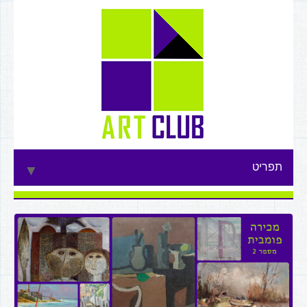
תפריט
▼
▼
▼
▼