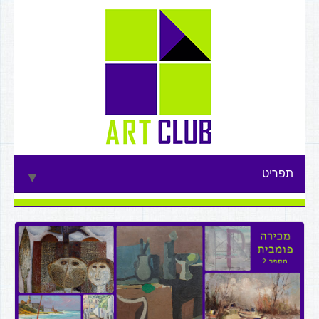
תפריט
▼
▼
▼
▼