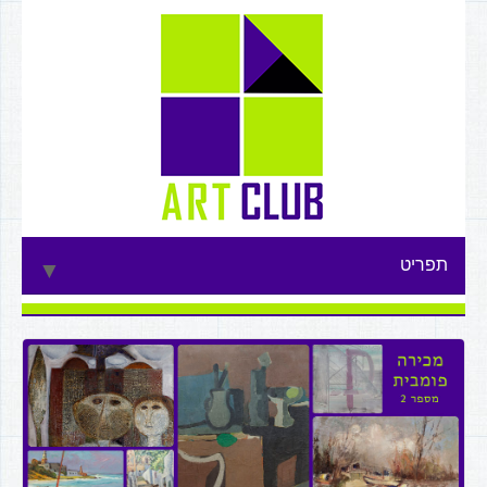
תפריט
▼
▼
▼
▼