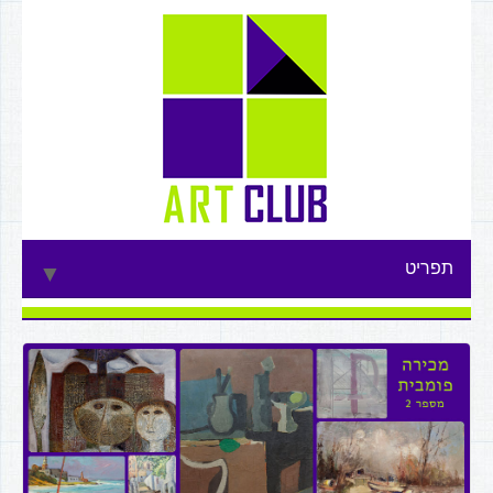
תפריט
▼
▼
▼
▼