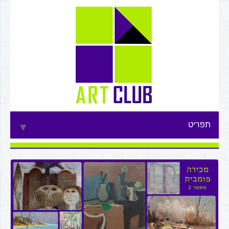
תפריט
▼
▼
▼
▼