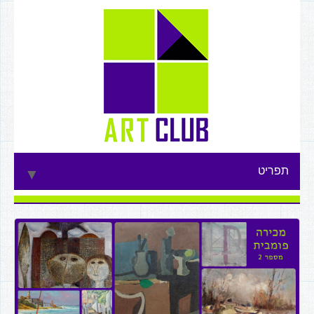
תפריט
▼
▼
▼
▼