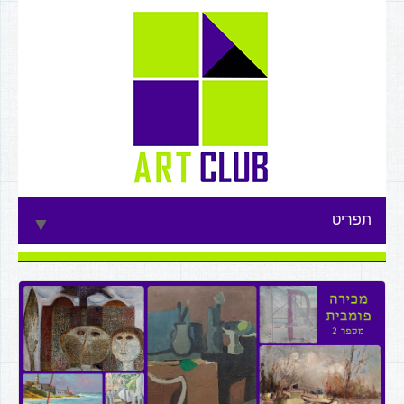
תפריט
▼
▼
▼
▼