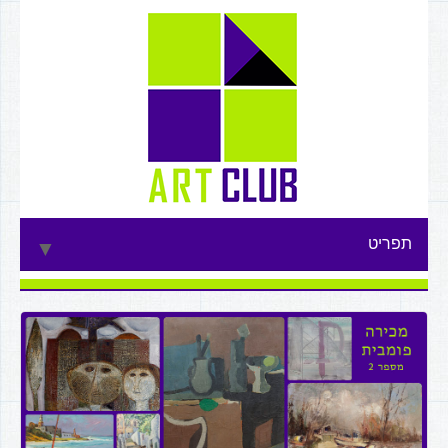
תפריט
▼
▼
▼
▼