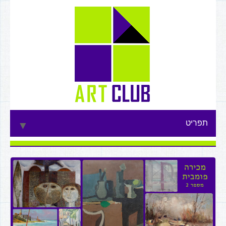
תפריט
▼
▼
▼
▼