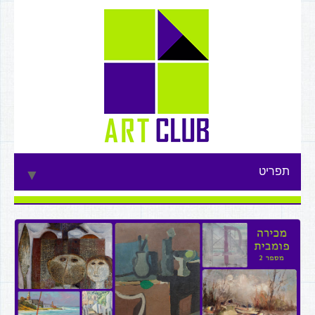
תפריט
▼
▼
▼
▼