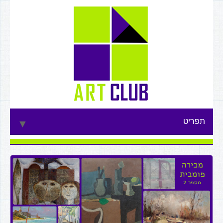
תפריט
▼
▼
▼
▼