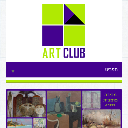
תפריט
▼
▼
▼
▼