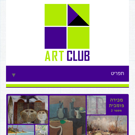
תפריט
▼
▼
▼
▼