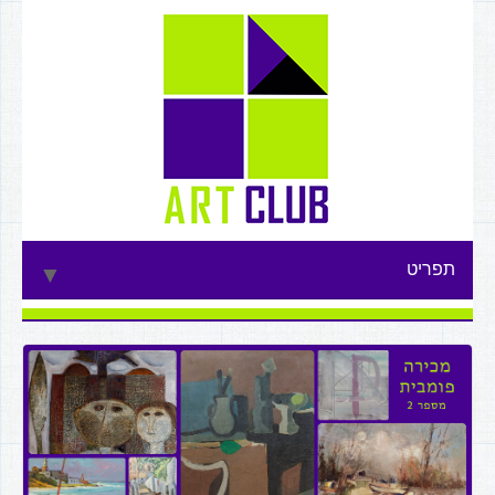
תפריט
▼
▼
▼
▼