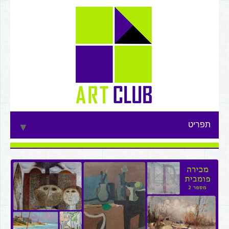
תפריט
▼
▼
▼
▼