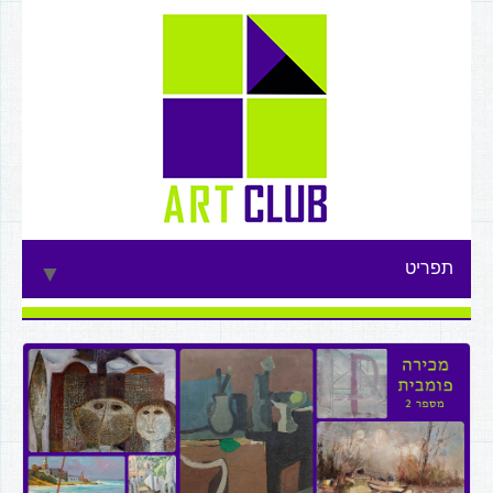
תפריט
▼
▼
▼
▼