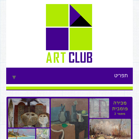
תפריט
▼
▼
▼
▼